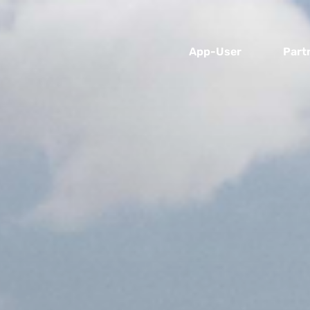
App-User
Part